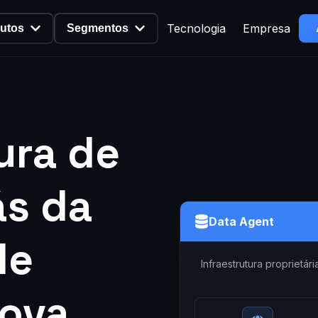
Tecnologia
Empresa
utos
Segmentos
ura de
ás da
Data Agent
de
Infraestrutura proprietá
nova