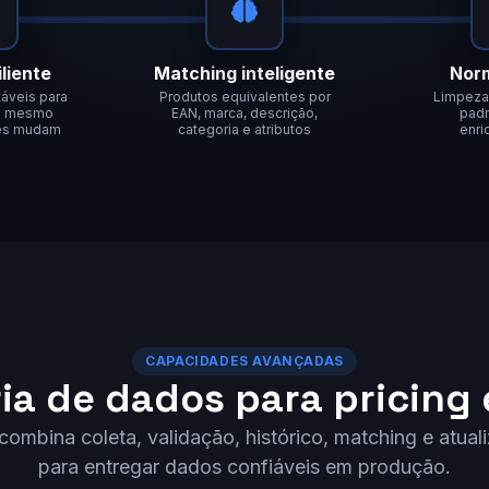
iliente
Matching inteligente
Nor
áveis para
Produtos equivalentes por
Limpeza,
os mesmo
EAN, marca, descrição,
padr
tes mudam
categoria e atributos
enri
CAPACIDADES AVANÇADAS
ia de dados para pricing 
ombina coleta, validação, histórico, matching e atual
para entregar dados confiáveis em produção.