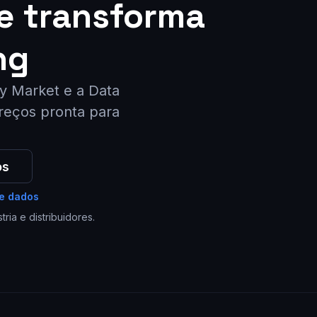
se transforma
ng
y Market e a Data
preços pronta para
os
de dados
ria e distribuidores.