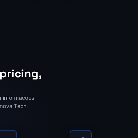
pricing,
m informações
Cnova Tech.