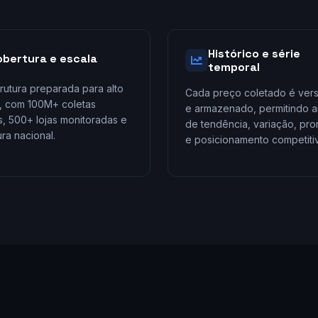
Histórico e série
obertura e escala
temporal
trutura preparada para alto
Cada preço coletado é ver
, com 100M+ coletas
e armazenado, permitindo a
, 500+ lojas monitoradas e
de tendência, variação, pr
ra nacional.
e posicionamento competiti