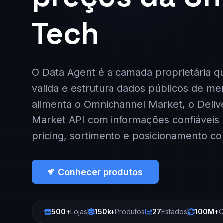
Tech
O Data Agent é a camada proprietária qu
valida e estrutura dados públicos de me
alimenta o Omnichannel Market, o Deliv
Market API com informações confiáveis 
pricing, sortimento e posicionamento co
Conhecer produtos
500+
Lojas
150k+
Produtos
27
Estados
100M+
C