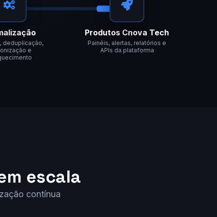
malização
Produtos Cnova Tech
 deduplicação,
Painéis, alertas, relatórios e
onização e
APIs da plataforma
quecimento
em escala
ização contínua